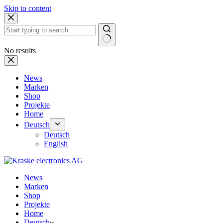
Skip to content
No results
News
Marken
Shop
Projekte
Home
Deutsch
Deutsch
English
News
Marken
Shop
Projekte
Home
Deutsch