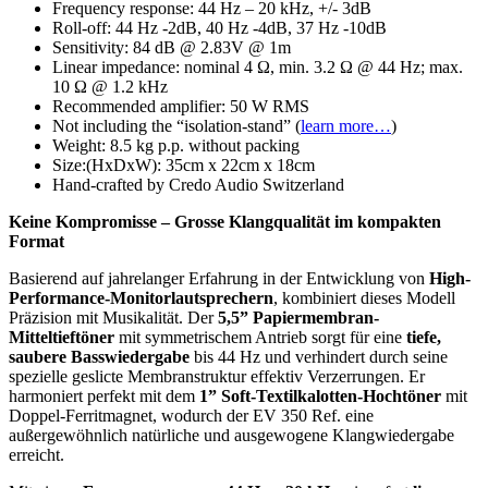
Frequency response: 44 Hz – 20 kHz, +/- 3dB
Roll-off: 44 Hz -2dB, 40 Hz -4dB, 37 Hz -10dB
Sensitivity: 84 dB @ 2.83V @ 1m
Linear impedance: nominal 4 Ω, min. 3.2 Ω @ 44 Hz; max.
10 Ω @ 1.2 kHz
Recommended amplifier: 50 W RMS
Not including the “isolation-stand” (
learn more…
)
Weight: 8.5 kg p.p. without packing
Size:(HxDxW): 35cm x 22cm x 18cm
Hand-crafted by Credo Audio Switzerland
Keine Kompromisse – Grosse Klangqualität im kompakten
Format
Basierend auf jahrelanger Erfahrung in der Entwicklung von
High-
Performance-Monitorlautsprechern
, kombiniert dieses Modell
Präzision mit Musikalität. Der
5,5” Papiermembran-
Mitteltieftöner
mit symmetrischem Antrieb sorgt für eine
tiefe,
saubere Basswiedergabe
bis 44 Hz und verhindert durch seine
spezielle geslicte Membranstruktur effektiv Verzerrungen. Er
harmoniert perfekt mit dem
1” Soft-Textilkalotten-Hochtöner
mit
Doppel-Ferritmagnet, wodurch der EV 350 Ref. eine
außergewöhnlich natürliche und ausgewogene Klangwiedergabe
erreicht.