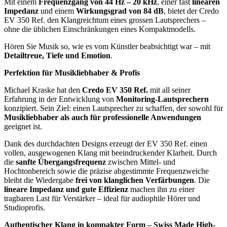
Mit einem
Frequenzgang von 44 Hz – 20 kHz
, einer fast
linearen
Impedanz
und einem
Wirkungsgrad von 84 dB
, bietet der Credo
EV 350 Ref. den Klangreichtum eines grossen Lautsprechers –
ohne die üblichen Einschränkungen eines Kompaktmodells.
Hören Sie Musik so, wie es vom Künstler beabsichtigt war – mit
Detailtreue, Tiefe und Emotion
.
Perfektion für Musikliebhaber & Profis
Michael Kraske hat den
Credo EV 350 Ref.
mit all seiner
Erfahrung in der Entwicklung von
Monitoring-Lautsprechern
konzipiert. Sein Ziel: einen Lautsprecher zu schaffen, der sowohl für
Musikliebhaber als auch für professionelle Anwendungen
geeignet ist.
Dank des durchdachten Designs erzeugt der EV 350 Ref. einen
vollen, ausgewogenen Klang mit beeindruckender Klarheit. Durch
die
sanfte Übergangsfrequenz
zwischen Mittel- und
Hochtonbereich sowie die präzise abgestimmte Frequenzweiche
bleibt die Wiedergabe
frei von klanglichen Verfärbungen
. Die
lineare Impedanz und gute Effizienz
machen ihn zu einer
tragbaren Last für Verstärker – ideal für audiophile Hörer und
Studioprofis.
Authentischer Klang in kompakter Form – Swiss Made High-