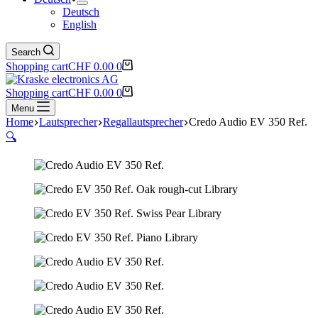
Deutsch
English
Search
Shopping cart
CHF
0.00
0
Shopping cart
CHF
0.00
0
Menu
Home
Lautsprecher
Regallautsprecher
Credo Audio EV 350 Ref.
🔍