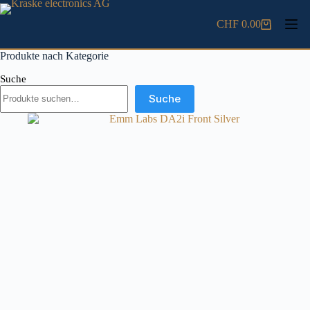
Skip
to
CHF
0.00
Shopping
content
cart
Produkte nach Kategorie
Suche
Suche