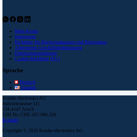
Mein Konto
Impressum
Richtlinie für Rückerstattungen und Rückgaben
Allgemeine Geschäftsbedingungen
Datenschutzerklärung
Cookie-Richtlinie (EU)
Sprache
Deutsch
English
Kraske electronics AG
Industriestrasse 111
CH-4147 Aesch
UID Nr: CHE-107.986.326
Kontakt
Copyright © 2026 Kraske electronics AG