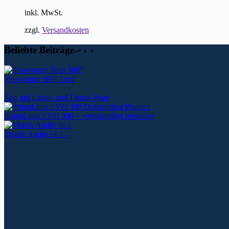
inkl. MwSt.
zzgl.
Versandkosten
Beliebte Beiträge
Showroom 360° Tour
Sale auf Lager- und Demo-Ware
PrimaLuna EVO 300 – «outstanding product»
Matrix Audio SI-1 –