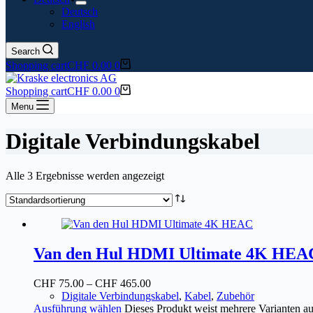
Deutsch
English
Search
Shopping cart
CHF
0.00
0
Shopping cart
CHF
0.00
0
Menu
Digitale Verbindungskabel
Alle 3 Ergebnisse werden angezeigt
Van den Hul HDMI Ultimate 4K HEA
CHF
75.00
–
CHF
465.00
Digitale Verbindungskabel
,
Kabel
,
Zubehör
Ausführung wählen
Dieses Produkt weist mehrere Varianten a