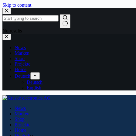
Skip to content
No results
News
Marken
Shop
Projekte
Home
Deutsch
Deutsch
English
News
Marken
Shop
Projekte
Home
Deutsch